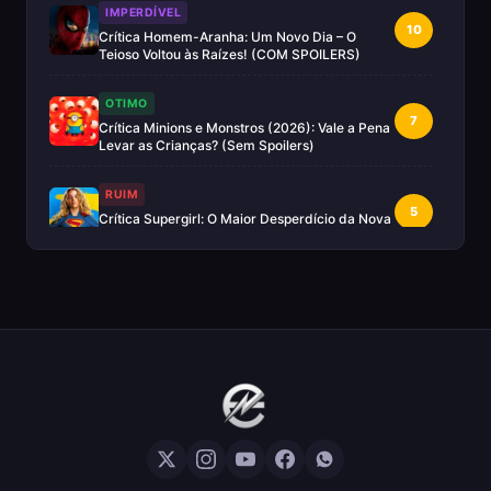
IMPERDÍVEL
10
Crítica Homem-Aranha: Um Novo Dia – O
Teioso Voltou às Raízes! (COM SPOILERS)
OTIMO
7
Crítica Minions e Monstros (2026): Vale a Pena
Levar as Crianças? (Sem Spoilers)
RUIM
5
Crítica Supergirl: O Maior Desperdício da Nova
Era da DC (Sem Spoilers)
IMPERDÍVEL
Crítica Mestres do Universo: A Aventura
10
Nostálgica Que o Cinema Precisava(Sem
spoilers)
EXCELENTE
8
Crítica | Spider-Noir: A Melhor Série de Heróis
do Ano?
EXCELENTE