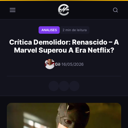
Pular para o conteúdo
ANALISES
2 min de leitura
Crítica Demolidor: Renascido – A
Marvel Superou A Era Netflix?
Gil
·
16/05/2026