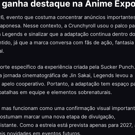
 ganha destaque na Anime Exp
6, evento que costuma concentrar anúncios importante
japonesa. Nesse contexto, a Crunchyroll usou o palco pa
 Legends e sinalizar que a adaptação continua dentro d
ntido, já que a marca conversa com fãs de ação, fantasia
l.
rte específico da experiência criada pela Sucker Punch
 jornada cinematográfica de Jin Sakai, Legends levou a
e apelo cooperativo. Portanto, a adaptação tem espaço p
 batalhas em equipe e elementos sobrenaturais.
, mas funcionam como uma confirmação visual importan
o costumam marcar uma nova etapa de divulgação,
stante. Como a estreia está prevista apenas para 2027, 
is novidades em eventos futuros.