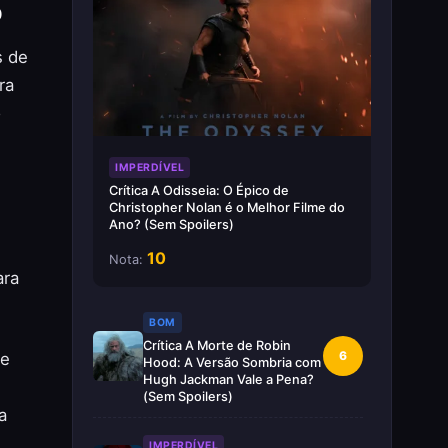
o
s de
ra
o
IMPERDÍVEL
Crítica A Odisseia: O Épico de
Christopher Nolan é o Melhor Filme do
.
Ano? (Sem Spoilers)
10
Nota:
ara
BOM
Crítica A Morte de Robin
6
te
Hood: A Versão Sombria com
Hugh Jackman Vale a Pena?
(Sem Spoilers)
a
IMPERDÍVEL