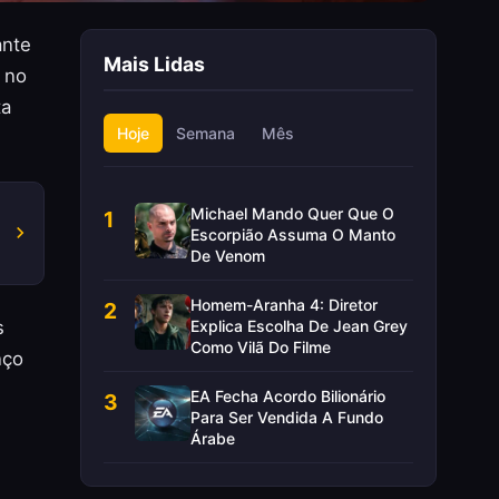
ante
Mais Lidas
 no
ta
Hoje
Semana
Mês
Michael Mando Quer Que O
1
Escorpião Assuma O Manto
De Venom
Homem-Aranha 4: Diretor
2
Explica Escolha De Jean Grey
s
Como Vilã Do Filme
nço
EA Fecha Acordo Bilionário
3
Para Ser Vendida A Fundo
Árabe