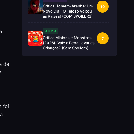
Crítica Homem-Aranha: Um
10
Novo Dia – O Teioso Voltou
o
às Raízes! (COM SPOILERS)
a
OTIMO
Crítica Minions e Monstros
7
(2026): Vale a Pena Levar as
Crianças? (Sem Spoilers)
RUIM
a de
Crítica Supergirl: O Maior
5
e
Desperdício da Nova Era da
DC (Sem Spoilers)
IMPERDÍVEL
Crítica Mestres do Universo:
10
 foi
A Aventura Nostálgica Que o
Cinema Precisava(Sem
da
spoilers)
o
EXCELENTE