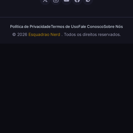
EXCELENTE
8
Crítica O Mandaloriano e Grogu: A Aventura
Perfeita de Star Wars? — Sem Spoilers
Política de Privacidade
Termos de Uso
Fale Conosco
Sobre Nós
RUIM
© 2026
Esquadrao Nerd
. Todos os direitos reservados.
Crítica The Boys (Final da Série): A Pá de Cal
5
em Uma 5ª Temporada Desastrosa (COM
SPOILERS)
OTIMO
7
Crítica Demolidor: Renascido – A Marvel
Superou a Era Netflix?