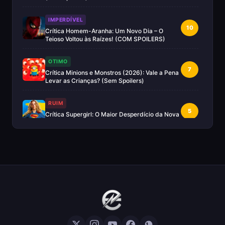
IMPERDÍVEL
10
Crítica Homem-Aranha: Um Novo Dia – O
Teioso Voltou às Raízes! (COM SPOILERS)
OTIMO
7
Crítica Minions e Monstros (2026): Vale a Pena
Levar as Crianças? (Sem Spoilers)
RUIM
5
Crítica Supergirl: O Maior Desperdício da Nova
Era da DC (Sem Spoilers)
IMPERDÍVEL
Crítica Mestres do Universo: A Aventura
10
Nostálgica Que o Cinema Precisava(Sem
spoilers)
EXCELENTE
8
Crítica | Spider-Noir: A Melhor Série de Heróis
do Ano?