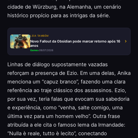
cidade de Würzburg, na Alemanha, um cenário
histórico propício para as intrigas da série.
LEIA TAMBÉM
Novo Fallout da Obsidian pode marcar retorno após 16
anos
Games
·
09/07/2026
Linhas de diálogo supostamente vazadas
reforçam a presença de Ezio. Em uma delas, Anika
menciona um “capuz branco”, fazendo uma clara
referência ao traje clássico dos assassinos. Ezio,
por sua vez, teria falas que evocam sua sabedoria
e experiência, como “venha, salte comigo, uma
última vez para um homem velho”. Outra frase
atribuída a ele cita o famoso lema da Irmandade:
“Nulla è reale, tutto è lecito”, conectando