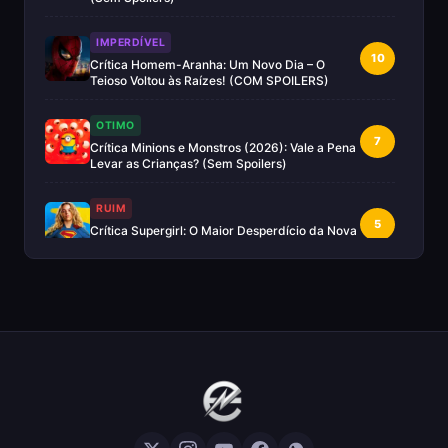
IMPERDÍVEL
10
Crítica Homem-Aranha: Um Novo Dia – O
Teioso Voltou às Raízes! (COM SPOILERS)
OTIMO
7
Crítica Minions e Monstros (2026): Vale a Pena
Levar as Crianças? (Sem Spoilers)
RUIM
5
Crítica Supergirl: O Maior Desperdício da Nova
Era da DC (Sem Spoilers)
IMPERDÍVEL
Crítica Mestres do Universo: A Aventura
10
Nostálgica Que o Cinema Precisava(Sem
spoilers)
EXCELENTE
8
Crítica | Spider-Noir: A Melhor Série de Heróis
do Ano?