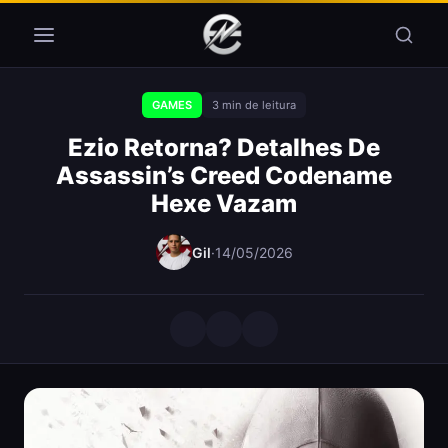
Pular para o conteúdo
GAMES
3 min de leitura
Ezio Retorna? Detalhes De
Assassin’s Creed Codename
Hexe Vazam
Gil
·
14/05/2026