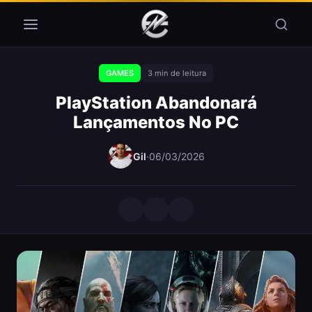
Pular para o conteúdo
GAMES
3 min de leitura
PlayStation Abandonará
Lançamentos No PC
Gil
·
06/03/2026