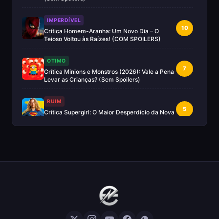
IMPERDÍVEL
10
Crítica Homem-Aranha: Um Novo Dia – O
Teioso Voltou às Raízes! (COM SPOILERS)
OTIMO
7
Crítica Minions e Monstros (2026): Vale a Pena
Levar as Crianças? (Sem Spoilers)
RUIM
5
Crítica Supergirl: O Maior Desperdício da Nova
Era da DC (Sem Spoilers)
IMPERDÍVEL
Crítica Mestres do Universo: A Aventura
10
Nostálgica Que o Cinema Precisava(Sem
spoilers)
EXCELENTE
8
Crítica | Spider-Noir: A Melhor Série de Heróis
do Ano?