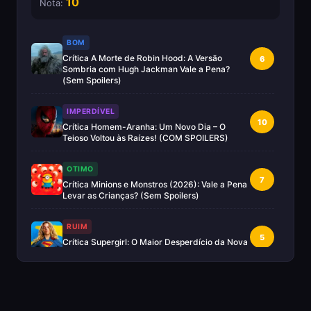
10
Nota:
BOM
Crítica A Morte de Robin Hood: A Versão
6
Sombria com Hugh Jackman Vale a Pena?
(Sem Spoilers)
IMPERDÍVEL
10
Crítica Homem-Aranha: Um Novo Dia – O
Teioso Voltou às Raízes! (COM SPOILERS)
OTIMO
7
Crítica Minions e Monstros (2026): Vale a Pena
Levar as Crianças? (Sem Spoilers)
RUIM
5
Crítica Supergirl: O Maior Desperdício da Nova
Era da DC (Sem Spoilers)
IMPERDÍVEL
Crítica Mestres do Universo: A Aventura
10
Nostálgica Que o Cinema Precisava(Sem