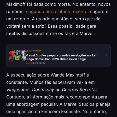
Maximoff foi dada como morta. No entanto, novos
rumores,
segundo um relatório recente
, sugerem
um retorno. A grande questão é: será que ela
voltará sem a atriz? Essa possibilidade gera
muitas discussões entre os fãs e a Marvel.
LEIA TAMBÉM
Marvel Studios prepara grandes revelações na San
Diego Comic-Con 2026 afirma Kevin Feige
Marvel
·
22/07/2026
A especulação sobre Wanda Maximoff é
constante. Muitos fãs esperavam vê-la em
Vingadores: Doomsday
ou
Guerras Secretas
.
Contudo, a informação mais recente aponta para
uma abordagem peculiar. A Marvel Studios planeja
uma aparição da Feiticeira Escarlate. No entanto,