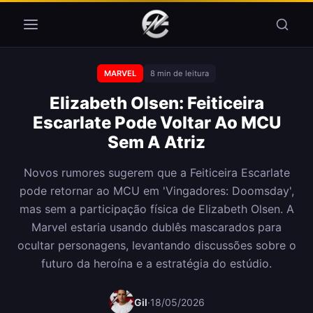
Pular para o conteúdo
MARVEL
8 min de leitura
Elizabeth Olsen: Feiticeira
Escarlate Pode Voltar Ao MCU
Sem A Atriz
Novos rumores sugerem que a Feiticeira Escarlate
pode retornar ao MCU em 'Vingadores: Doomsday',
mas sem a participação física de Elizabeth Olsen. A
Marvel estaria usando dublês mascarados para
ocultar personagens, levantando discussões sobre o
futuro da heroína e a estratégia do estúdio.
Gil
·
18/05/2026