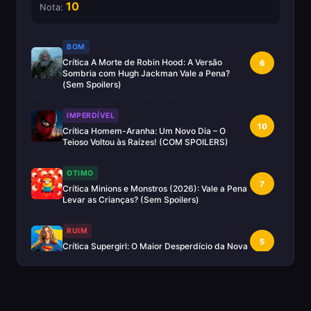
10
Nota:
BOM
Crítica A Morte de Robin Hood: A Versão
6
Sombria com Hugh Jackman Vale a Pena?
(Sem Spoilers)
IMPERDÍVEL
10
Crítica Homem-Aranha: Um Novo Dia – O
Teioso Voltou às Raízes! (COM SPOILERS)
OTIMO
7
Crítica Minions e Monstros (2026): Vale a Pena
Levar as Crianças? (Sem Spoilers)
RUIM
5
Crítica Supergirl: O Maior Desperdício da Nova
Era da DC (Sem Spoilers)
IMPERDÍVEL
Crítica Mestres do Universo: A Aventura
10