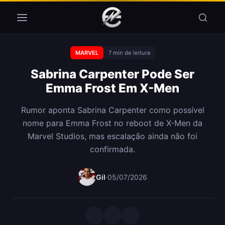
Pular para o conteúdo
MARVEL
7 min de leitura
Sabrina Carpenter Pode Ser
Emma Frost Em X-Men
Rumor aponta Sabrina Carpenter como possível
nome para Emma Frost no reboot de X-Men da
Marvel Studios, mas escalação ainda não foi
confirmada.
Gil
·
05/07/2026