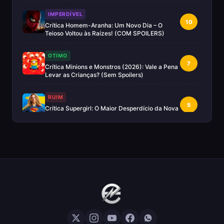
IMPERDÍVEL
10
Crítica Homem-Aranha: Um Novo Dia – O
Teioso Voltou às Raízes! (COM SPOILERS)
OTIMO
7
Crítica Minions e Monstros (2026): Vale a Pena
Levar as Crianças? (Sem Spoilers)
RUIM
5
Crítica Supergirl: O Maior Desperdício da Nova
Era da DC (Sem Spoilers)
IMPERDÍVEL
Crítica Mestres do Universo: A Aventura
10
Nostálgica Que o Cinema Precisava(Sem
spoilers)
EXCELENTE
8
Crítica | Spider-Noir: A Melhor Série de Heróis
do Ano?