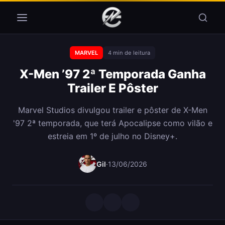
Pular para o conteúdo
MARVEL
4 min de leitura
X-Men ’97 2ª Temporada Ganha
Trailer E Pôster
Marvel Studios divulgou trailer e pôster de X-Men
'97 2ª temporada, que terá Apocalipse como vilão e
estreia em 1º de julho no Disney+.
Gil
·
13/06/2026