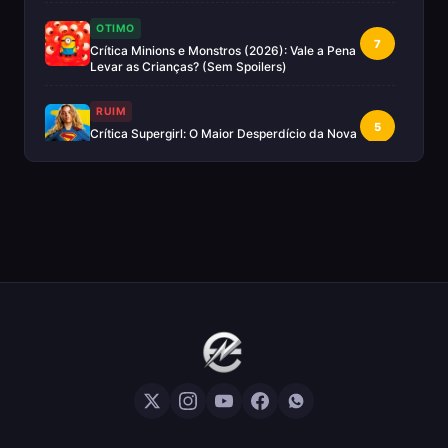
OTIMO
7
Crítica Minions e Monstros (2026): Vale a Pena
Levar as Crianças? (Sem Spoilers)
RUIM
5
Crítica Supergirl: O Maior Desperdício da Nova
Era da DC (Sem Spoilers)
IMPERDÍVEL
Crítica Mestres do Universo: A Aventura
10
Nostálgica Que o Cinema Precisava(Sem
spoilers)
EXCELENTE
8
Crítica | Spider-Noir: A Melhor Série de Heróis
do Ano?
EXCELENTE
8
Crítica O Mandaloriano e Grogu: A Aventura
Perfeita de Star Wars? — Sem Spoilers