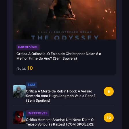
IMPERDÍVEL
Crítica A Odisseia: O Épico de Christopher Nolan é o
Melhor Filme do Ano? (Sem Spoilers)
10
Nota:
BOM
Crítica A Morte de Robin Hood: A Versão
6
Sombria com Hugh Jackman Vale a Pena?
(Sem Spoilers)
IMPERDÍVEL
10
Crítica Homem-Aranha: Um Novo Dia – O
Teioso Voltou às Raízes! (COM SPOILERS)