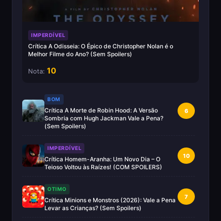
IMPERDÍVEL
Crítica A Odisseia: O Épico de Christopher Nolan é o
Melhor Filme do Ano? (Sem Spoilers)
10
Nota:
BOM
Crítica A Morte de Robin Hood: A Versão
6
Sombria com Hugh Jackman Vale a Pena?
(Sem Spoilers)
IMPERDÍVEL
10
Crítica Homem-Aranha: Um Novo Dia – O
Teioso Voltou às Raízes! (COM SPOILERS)
OTIMO
7
Crítica Minions e Monstros (2026): Vale a Pena
Levar as Crianças? (Sem Spoilers)