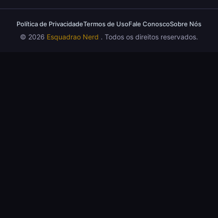
Crítica O Mandaloriano e Grogu: A Aventura
Perfeita de Star Wars? — Sem Spoilers
Política de Privacidade
Termos de Uso
Fale Conosco
Sobre Nós
RUIM
© 2026
Esquadrao Nerd
. Todos os direitos reservados.
Crítica The Boys (Final da Série): A Pá de Cal
5
em Uma 5ª Temporada Desastrosa (COM
SPOILERS)
OTIMO
7
Crítica Demolidor: Renascido – A Marvel
Superou a Era Netflix?