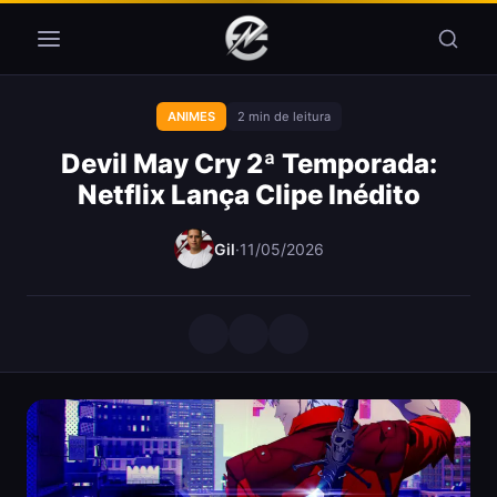
Pular para o conteúdo
ANIMES
2 min de leitura
Devil May Cry 2ª Temporada:
Netflix Lança Clipe Inédito
Gil
·
11/05/2026