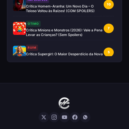
10
Crítica Homem-Aranha: Um Novo Dia – O
Teioso Voltou às Raízes! (COM SPOILERS)
OTIMO
7
Crítica Minions e Monstros (2026): Vale a Pena
Levar as Crianças? (Sem Spoilers)
RUIM
5
Crítica Supergirl: O Maior Desperdício da Nova
Era da DC (Sem Spoilers)
IMPERDÍVEL
Crítica Mestres do Universo: A Aventura
10
Nostálgica Que o Cinema Precisava(Sem
spoilers)
EXCELENTE
8
Crítica | Spider-Noir: A Melhor Série de Heróis
do Ano?
EXCELENTE
8