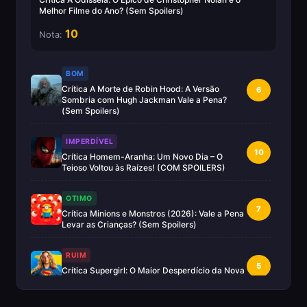
Melhor Filme do Ano? (Sem Spoilers)
10
Nota:
BOM
Crítica A Morte de Robin Hood: A Versão
6
Sombria com Hugh Jackman Vale a Pena?
(Sem Spoilers)
IMPERDÍVEL
10
Crítica Homem-Aranha: Um Novo Dia – O
Teioso Voltou às Raízes! (COM SPOILERS)
OTIMO
7
Crítica Minions e Monstros (2026): Vale a Pena
Levar as Crianças? (Sem Spoilers)
RUIM
5
Crítica Supergirl: O Maior Desperdício da Nova
Era da DC (Sem Spoilers)