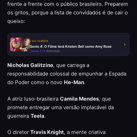
frente a frente com o público brasileiro. Preparem
os gritos, porque a lista de convidados é de cair o
queixo:
LEIA TAMBÉM
Sonic 4: O Filme terá Kristen Bell como Amy Rose
Cinema & TV
·
18/02/2026
Nicholas Galitzine
, que carrega a
responsabilidade colossal de empunhar a Espada
do Poder como o novo
He-Man
.
A atriz luso-brasileira
Camila Mendes
, que
promete entregar uma versão implacável da
guerreira
Teela
.
O diretor
Travis Knight
, a mente criativa