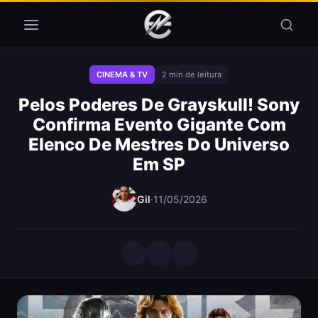
Pular para o conteúdo
CINEMA & TV
2 min de leitura
Pelos Poderes De Grayskull! Sony
Confirma Evento Gigante Com
Elenco De Mestres Do Universo
Em SP
Gil
·
11/05/2026