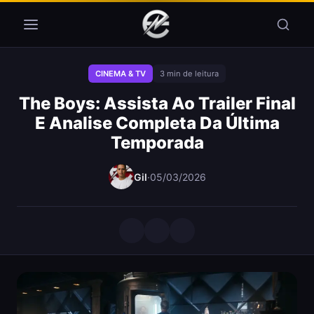
Pular para o conteúdo
CINEMA & TV
3 min de leitura
The Boys: Assista Ao Trailer Final
E Analise Completa Da Última
Temporada
Gil
·
05/03/2026