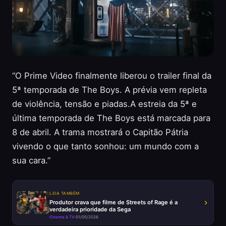
“O Prime Video finalmente liberou o trailer final da
5ª temporada de The Boys. A prévia vem repleta
de violência, tensão e piadas.A estreia da 5ª e
última temporada de The Boys está marcada para
8 de abril. A trama mostrará o Capitão Pátria
vivendo o que tanto sonhou: um mundo com a
sua cara.”
LEIA TAMBÉM
Produtor crava que filme de Streets of Rage é a
verdadeira prioridade da Sega
Cinema & TV
·
01/05/2026