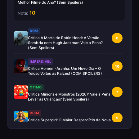
Melhor Filme do Ano? (Sem Spoilers)
10
Nota:
BOM
Crítica A Morte de Robin Hood: A Versão
6
Sombria com Hugh Jackman Vale a Pena?
(Sem Spoilers)
IMPERDÍVEL
10
Crítica Homem-Aranha: Um Novo Dia – O
Teioso Voltou às Raízes! (COM SPOILERS)
OTIMO
7
Crítica Minions e Monstros (2026): Vale a Pena
Levar as Crianças? (Sem Spoilers)
RUIM
5
Crítica Supergirl: O Maior Desperdício da Nova
Era da DC (Sem Spoilers)
IMPERDÍVEL