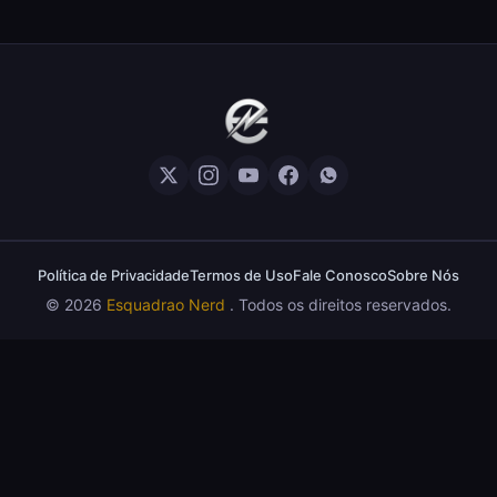
Crítica Mestres do Universo: A Aventura
10
Nostálgica Que o Cinema Precisava(Sem
spoilers)
EXCELENTE
8
Crítica | Spider-Noir: A Melhor Série de Heróis
do Ano?
EXCELENTE
8
Crítica O Mandaloriano e Grogu: A Aventura
Perfeita de Star Wars? — Sem Spoilers
Política de Privacidade
Termos de Uso
Fale Conosco
Sobre Nós
RUIM
© 2026
Esquadrao Nerd
. Todos os direitos reservados.
Crítica The Boys (Final da Série): A Pá de Cal
5
em Uma 5ª Temporada Desastrosa (COM
SPOILERS)
OTIMO
7
Crítica Demolidor: Renascido – A Marvel
Superou a Era Netflix?