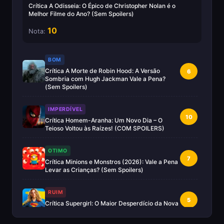
Crítica A Odisseia: O Épico de Christopher Nolan é o
Melhor Filme do Ano? (Sem Spoilers)
10
Nota:
BOM
Crítica A Morte de Robin Hood: A Versão
6
Sombria com Hugh Jackman Vale a Pena?
(Sem Spoilers)
IMPERDÍVEL
10
Crítica Homem-Aranha: Um Novo Dia – O
Teioso Voltou às Raízes! (COM SPOILERS)
OTIMO
7
Crítica Minions e Monstros (2026): Vale a Pena
Levar as Crianças? (Sem Spoilers)
RUIM
5
Crítica Supergirl: O Maior Desperdício da Nova
Era da DC (Sem Spoilers)