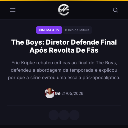
Pular para o conteúdo
CINEMA & TV
8 min de leitura
The Boys: Diretor Defende Final
Após Revolta De Fãs
Eric Kripke rebateu críticas ao final de The Boys,
defendeu a abordagem da temporada e explicou
por que a série evitou uma escala pós-apocalíptica.
Gil
·
21/05/2026