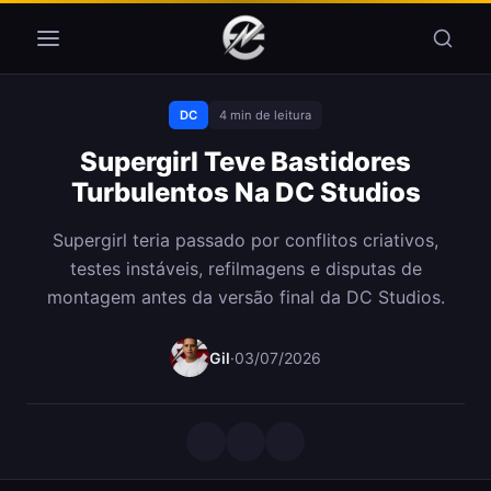
Pular para o conteúdo
DC
4 min de leitura
Supergirl Teve Bastidores
Turbulentos Na DC Studios
Supergirl teria passado por conflitos criativos,
testes instáveis, refilmagens e disputas de
montagem antes da versão final da DC Studios.
Gil
·
03/07/2026