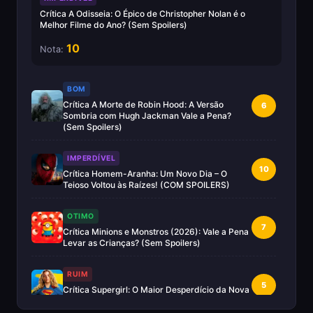
Crítica A Odisseia: O Épico de Christopher Nolan é o
Melhor Filme do Ano? (Sem Spoilers)
10
Nota:
BOM
Crítica A Morte de Robin Hood: A Versão
6
Sombria com Hugh Jackman Vale a Pena?
(Sem Spoilers)
IMPERDÍVEL
10
Crítica Homem-Aranha: Um Novo Dia – O
Teioso Voltou às Raízes! (COM SPOILERS)
OTIMO
7
Crítica Minions e Monstros (2026): Vale a Pena
Levar as Crianças? (Sem Spoilers)
RUIM
5
Crítica Supergirl: O Maior Desperdício da Nova
Era da DC (Sem Spoilers)