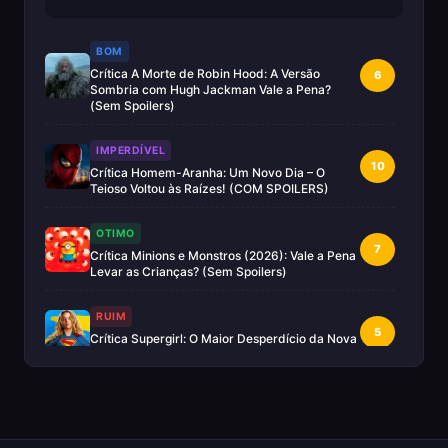
BOM
Crítica A Morte de Robin Hood: A Versão
6
Sombria com Hugh Jackman Vale a Pena?
(Sem Spoilers)
IMPERDÍVEL
10
Crítica Homem-Aranha: Um Novo Dia – O
Teioso Voltou às Raízes! (COM SPOILERS)
OTIMO
7
Crítica Minions e Monstros (2026): Vale a Pena
Levar as Crianças? (Sem Spoilers)
RUIM
5
Crítica Supergirl: O Maior Desperdício da Nova
Era da DC (Sem Spoilers)
IMPERDÍVEL
Crítica Mestres do Universo: A Aventura
10
Nostálgica Que o Cinema Precisava(Sem