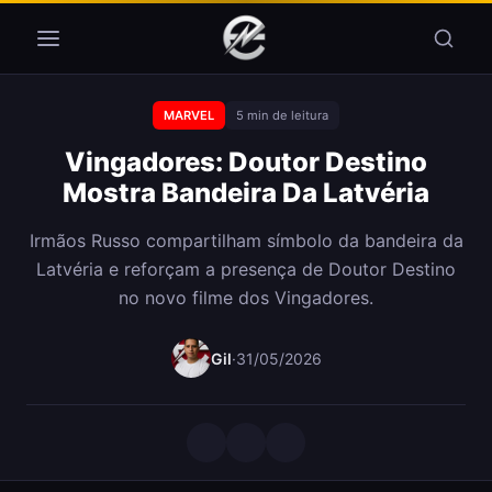
Pular para o conteúdo
MARVEL
5 min de leitura
Vingadores: Doutor Destino
Mostra Bandeira Da Latvéria
Irmãos Russo compartilham símbolo da bandeira da
Latvéria e reforçam a presença de Doutor Destino
no novo filme dos Vingadores.
Gil
·
31/05/2026