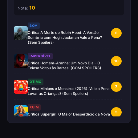
10
Nota:
BOM
Crítica A Morte de Robin Hood: A Versão
6
Sombria com Hugh Jackman Vale a Pena?
(Sem Spoilers)
IMPERDÍVEL
10
Crítica Homem-Aranha: Um Novo Dia – O
Teioso Voltou às Raízes! (COM SPOILERS)
OTIMO
7
Crítica Minions e Monstros (2026): Vale a Pena
Levar as Crianças? (Sem Spoilers)
RUIM
5
Crítica Supergirl: O Maior Desperdício da Nova
Era da DC (Sem Spoilers)
IMPERDÍVEL