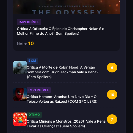
IMPERDÍVEL
Crítica A Odisseia: O Épico de Christopher Nolan é o
Melhor Filme do Ano? (Sem Spoilers)
10
Nota:
BOM
Crítica A Morte de Robin Hood: A Versão
6
Sombria com Hugh Jackman Vale a Pena?
(Sem Spoilers)
IMPERDÍVEL
10
Crítica Homem-Aranha: Um Novo Dia – O
Teioso Voltou às Raízes! (COM SPOILERS)
OTIMO
7
Crítica Minions e Monstros (2026): Vale a Pena
Levar as Crianças? (Sem Spoilers)