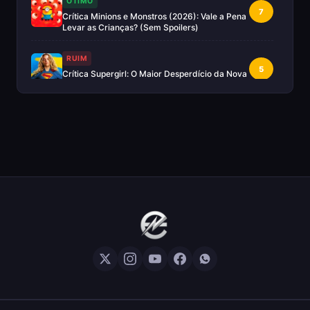
OTIMO
7
Crítica Minions e Monstros (2026): Vale a Pena
Levar as Crianças? (Sem Spoilers)
RUIM
5
Crítica Supergirl: O Maior Desperdício da Nova
Era da DC (Sem Spoilers)
IMPERDÍVEL
Crítica Mestres do Universo: A Aventura
10
Nostálgica Que o Cinema Precisava(Sem
spoilers)
EXCELENTE
8
Crítica | Spider-Noir: A Melhor Série de Heróis
do Ano?
EXCELENTE
8
Crítica O Mandaloriano e Grogu: A Aventura
Perfeita de Star Wars? — Sem Spoilers
RUIM