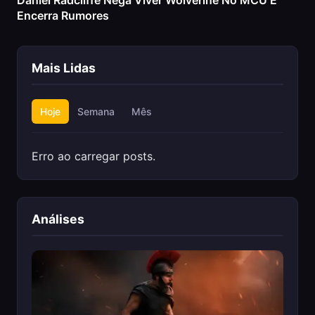
Daniel Radcliffe Nega Viver Wolverine No MCU E
Encerra Rumores
Mais Lidas
Hoje
Semana
Mês
Erro ao carregar posts.
Análises