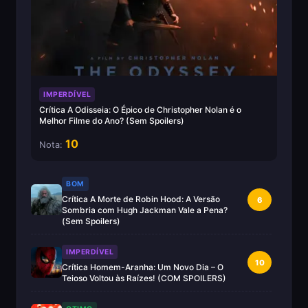
IMPERDÍVEL
Crítica A Odisseia: O Épico de Christopher Nolan é o
Melhor Filme do Ano? (Sem Spoilers)
10
Nota:
BOM
Crítica A Morte de Robin Hood: A Versão
6
Sombria com Hugh Jackman Vale a Pena?
(Sem Spoilers)
IMPERDÍVEL
10
Crítica Homem-Aranha: Um Novo Dia – O
Teioso Voltou às Raízes! (COM SPOILERS)