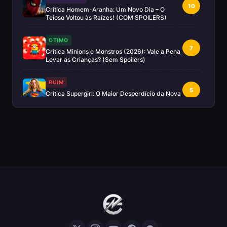
10
Crítica Homem-Aranha: Um Novo Dia – O
Teioso Voltou às Raízes! (COM SPOILERS)
OTIMO
7
Crítica Minions e Monstros (2026): Vale a Pena
Levar as Crianças? (Sem Spoilers)
RUIM
5
Crítica Supergirl: O Maior Desperdício da Nova
Era da DC (Sem Spoilers)
IMPERDÍVEL
Crítica Mestres do Universo: A Aventura
10
Nostálgica Que o Cinema Precisava(Sem
spoilers)
EXCELENTE
8
Crítica | Spider-Noir: A Melhor Série de Heróis
do Ano?
EXCELENTE
8