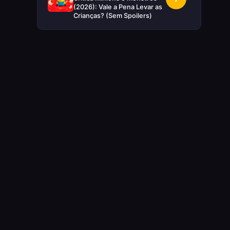
(2026): Vale a Pena Levar as
Crianças? (Sem Spoilers)
RUIM
Crítica Supergirl: O Maior
5
Desperdício da Nova Era da
DC (Sem Spoilers)
IMPERDÍVEL
Crítica Mestres do Universo:
10
A Aventura Nostálgica Que o
Cinema Precisava(Sem
spoilers)
EXCELENTE
Crítica | Spider-Noir: A
8
Melhor Série de Heróis do
Ano?
EXCELENTE
Crítica O Mandaloriano e
8