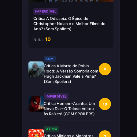
IMPERDÍVEL
Crítica A Odisseia: O Épico de
Christopher Nolan é o Melhor Filme do
Ano? (Sem Spoilers)
10
Nota:
BOM
Crítica A Morte de Robin
6
Hood: A Versão Sombria com
Hugh Jackman Vale a Pena?
(Sem Spoilers)
IMPERDÍVEL
Crítica Homem-Aranha: Um
10
Novo Dia – O Teioso Voltou
às Raízes! (COM SPOILERS)
OTIMO
Crítica Minions e Monstros
7