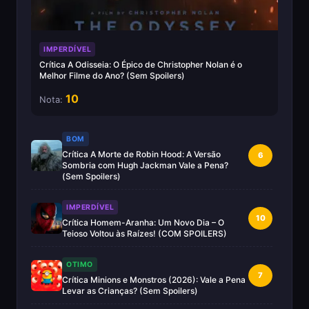
IMPERDÍVEL
Crítica A Odisseia: O Épico de Christopher Nolan é o
Melhor Filme do Ano? (Sem Spoilers)
10
Nota:
BOM
Crítica A Morte de Robin Hood: A Versão
6
Sombria com Hugh Jackman Vale a Pena?
(Sem Spoilers)
IMPERDÍVEL
10
Crítica Homem-Aranha: Um Novo Dia – O
Teioso Voltou às Raízes! (COM SPOILERS)
OTIMO
7
Crítica Minions e Monstros (2026): Vale a Pena
Levar as Crianças? (Sem Spoilers)