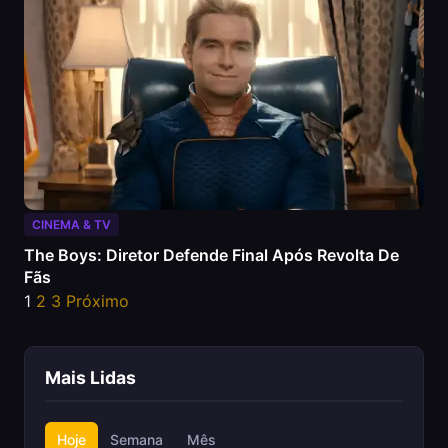
CINEMA & TV
The Boys: Diretor Defende Final Após Revolta De
Fãs
Paginação de posts
1
2
3
Próximo
Mais Lidas
Hoje
Semana
Mês