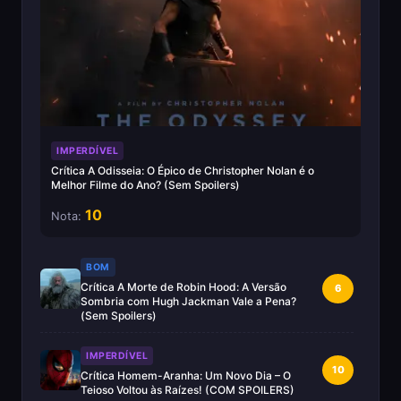
IMPERDÍVEL
Crítica A Odisseia: O Épico de Christopher Nolan é o
Melhor Filme do Ano? (Sem Spoilers)
10
Nota:
BOM
Crítica A Morte de Robin Hood: A Versão
6
Sombria com Hugh Jackman Vale a Pena?
(Sem Spoilers)
IMPERDÍVEL
10
Crítica Homem-Aranha: Um Novo Dia – O
Teioso Voltou às Raízes! (COM SPOILERS)