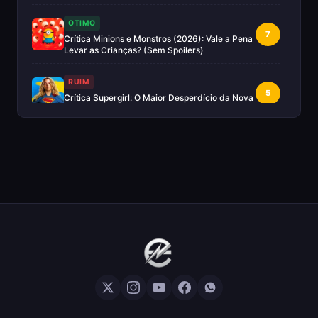
OTIMO
7
Crítica Minions e Monstros (2026): Vale a Pena
Levar as Crianças? (Sem Spoilers)
RUIM
5
Crítica Supergirl: O Maior Desperdício da Nova
Era da DC (Sem Spoilers)
IMPERDÍVEL
Crítica Mestres do Universo: A Aventura
10
Nostálgica Que o Cinema Precisava(Sem
spoilers)
EXCELENTE
8
Crítica | Spider-Noir: A Melhor Série de Heróis
do Ano?
EXCELENTE
8
Crítica O Mandaloriano e Grogu: A Aventura
Perfeita de Star Wars? — Sem Spoilers