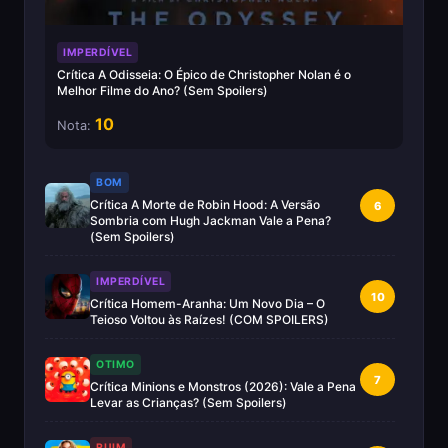
IMPERDÍVEL
Crítica A Odisseia: O Épico de Christopher Nolan é o
Melhor Filme do Ano? (Sem Spoilers)
10
Nota:
BOM
Crítica A Morte de Robin Hood: A Versão
6
Sombria com Hugh Jackman Vale a Pena?
(Sem Spoilers)
IMPERDÍVEL
10
Crítica Homem-Aranha: Um Novo Dia – O
Teioso Voltou às Raízes! (COM SPOILERS)
OTIMO
7
Crítica Minions e Monstros (2026): Vale a Pena
Levar as Crianças? (Sem Spoilers)
RUIM