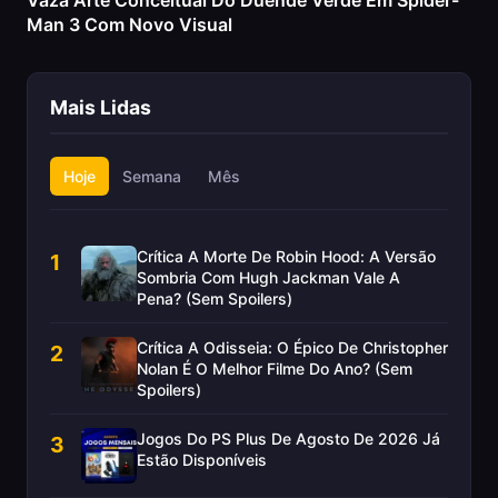
Vaza Arte Conceitual Do Duende Verde Em Spider-
Man 3 Com Novo Visual
Mais Lidas
Hoje
Semana
Mês
Crítica A Morte De Robin Hood: A Versão
1
Sombria Com Hugh Jackman Vale A
Pena? (Sem Spoilers)
Crítica A Odisseia: O Épico De Christopher
2
Nolan É O Melhor Filme Do Ano? (Sem
Spoilers)
Jogos Do PS Plus De Agosto De 2026 Já
3
Estão Disponíveis