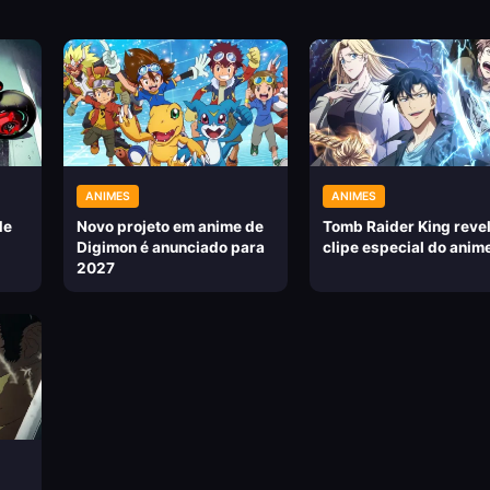
ANIMES
ANIMES
de
Novo projeto em anime de
Tomb Raider King reve
Digimon é anunciado para
clipe especial do anim
2027