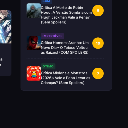
BOM
Crítica A Morte de Robin
6
Hood: A Versão Sombria com
Hugh Jackman Vale a Pena?
(Sem Spoilers)
IMPERDÍVEL
Crítica Homem-Aranha: Um
10
Novo Dia – O Teioso Voltou
às Raízes! (COM SPOILERS)
la
e
OTIMO
Crítica Minions e Monstros
7
(2026): Vale a Pena Levar as
Crianças? (Sem Spoilers)
RUIM
Crítica Supergirl: O Maior
5
Desperdício da Nova Era da
DC (Sem Spoilers)
IMPERDÍVEL