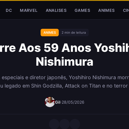
DC
MARVEL
ANALISES
GAMES
ANIMES
CI
ANIMES
2 min de leitura
re Aos 59 Anos Yoshih
Nishimura
s especiais e diretor japonês, Yoshihiro Nishimura mo
u legado em Shin Godzilla, Attack on Titan e no terror
Gil
·
28/05/2026