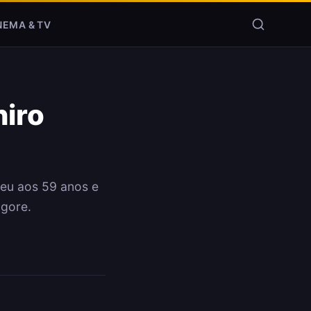
NEMA & TV
iro
rreu aos 59 anos e
 gore.