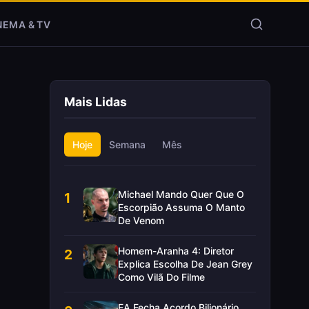
NEMA & TV
Mais Lidas
Hoje
Semana
Mês
Michael Mando Quer Que O
1
Escorpião Assuma O Manto
De Venom
Homem-Aranha 4: Diretor
2
Explica Escolha De Jean Grey
Como Vilã Do Filme
EA Fecha Acordo Bilionário