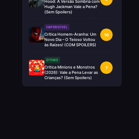
Hood: A Versão Sombria com
Hugh Jackman Vale a Pena?
(Sem Spoilers)
IMPERDÍVEL
Crítica Homem-Aranha: Um
10
Novo Dia – O Teioso Voltou
às Raízes! (COM SPOILERS)
OTIMO
Crítica Minions e Monstros
7
(2026): Vale a Pena Levar as
Crianças? (Sem Spoilers)
RUIM
Crítica Supergirl: O Maior
5
Desperdício da Nova Era da
DC (Sem Spoilers)
IMPERDÍVEL
Crítica Mestres do Universo:
10
A Aventura Nostálgica Que o