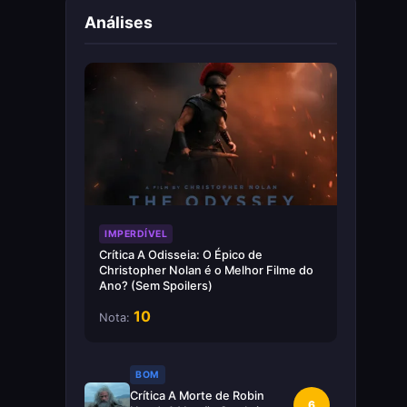
Análises
IMPERDÍVEL
Crítica A Odisseia: O Épico de
Christopher Nolan é o Melhor Filme do
Ano? (Sem Spoilers)
10
Nota:
BOM
Crítica A Morte de Robin
6