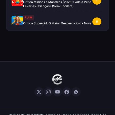
7
Crítica Minions e Monstros (2026): Vale a Pena
Levar as Crianças? (Sem Spoilers)
RUIM
5
Crítica Supergirl: O Maior Desperdício da Nova
Era da DC (Sem Spoilers)
IMPERDÍVEL
Crítica Mestres do Universo: A Aventura
10
Nostálgica Que o Cinema Precisava(Sem
spoilers)
EXCELENTE
8
Crítica | Spider-Noir: A Melhor Série de Heróis
do Ano?
EXCELENTE
8
Crítica O Mandaloriano e Grogu: A Aventura
Perfeita de Star Wars? — Sem Spoilers
RUIM
Crítica The Boys (Final da Série): A Pá de Cal
5