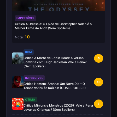
IMPERDÍVEL
Crítica A Odisseia: O Épico de Christopher Nolan é o
Melhor Filme do Ano? (Sem Spoilers)
10
Nota:
BOM
Crítica A Morte de Robin Hood: A Versão
6
Sombria com Hugh Jackman Vale a Pena?
(Sem Spoilers)
IMPERDÍVEL
10
Crítica Homem-Aranha: Um Novo Dia – O
Teioso Voltou às Raízes! (COM SPOILERS)
OTIMO
7
Crítica Minions e Monstros (2026): Vale a Pena
Levar as Crianças? (Sem Spoilers)