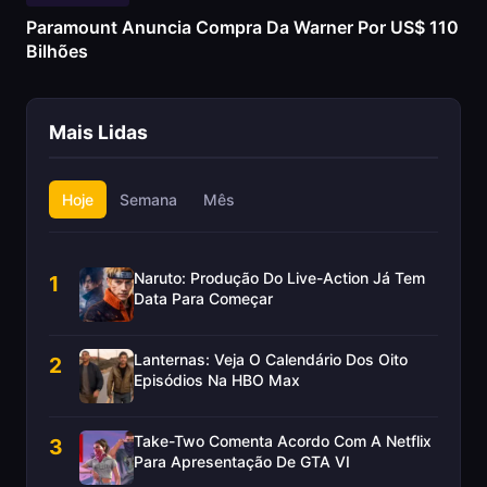
Paramount Anuncia Compra Da Warner Por US$ 110
Bilhões
Mais Lidas
Hoje
Semana
Mês
Naruto: Produção Do Live-Action Já Tem
1
Data Para Começar
Lanternas: Veja O Calendário Dos Oito
2
Episódios Na HBO Max
Take-Two Comenta Acordo Com A Netflix
3
Para Apresentação De GTA VI