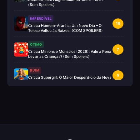
(Sem Spoilers)
IMPERDÍVEL
10
Crítica Homem-Aranha: Um Novo Dia – O
Teioso Voltou às Raízes! (COM SPOILERS)
OTIMO
7
Crítica Minions e Monstros (2026): Vale a Pena
Levar as Crianças? (Sem Spoilers)
RUIM
5
Crítica Supergirl: O Maior Desperdício da Nova
Era da DC (Sem Spoilers)
IMPERDÍVEL
Crítica Mestres do Universo: A Aventura
10
Nostálgica Que o Cinema Precisava(Sem
spoilers)
EXCELENTE
8
Crítica | Spider-Noir: A Melhor Série de Heróis
do Ano?