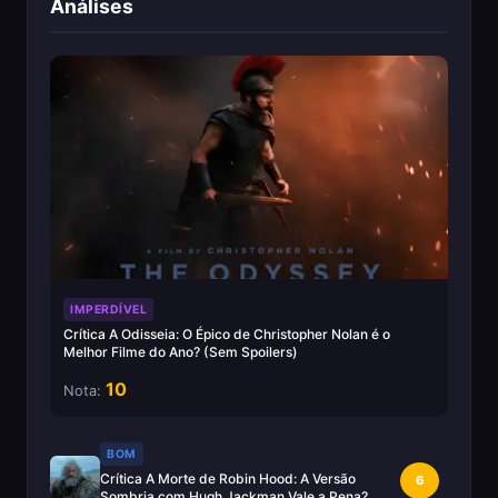
Análises
IMPERDÍVEL
Crítica A Odisseia: O Épico de Christopher Nolan é o
Melhor Filme do Ano? (Sem Spoilers)
10
Nota:
BOM
Crítica A Morte de Robin Hood: A Versão
6
Sombria com Hugh Jackman Vale a Pena?