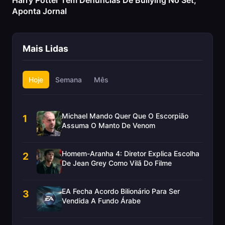
Harry Potter Tem Denúncias De Bullying No Set,
Aponta Jornal
Mais Lidas
Hoje
Semana
Mês
Michael Mando Quer Que O Escorpião
1
Assuma O Manto De Venom
Homem-Aranha 4: Diretor Explica Escolha
2
De Jean Grey Como Vilã Do Filme
EA Fecha Acordo Bilionário Para Ser
3
Vendida A Fundo Árabe