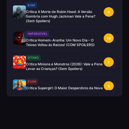
BOM
Crítica A Morte de Robin Hood: A Versão
6
Sombria com Hugh Jackman Vale a Pena?
(Sem Spoilers)
IMPERDÍVEL
10
Crítica Homem-Aranha: Um Novo Dia – O
Teioso Voltou às Raízes! (COM SPOILERS)
OTIMO
7
Crítica Minions e Monstros (2026): Vale a Pena
Levar as Crianças? (Sem Spoilers)
RUIM
5
Crítica Supergirl: O Maior Desperdício da Nova
Era da DC (Sem Spoilers)
IMPERDÍVEL
Crítica Mestres do Universo: A Aventura
10
Nostálgica Que o Cinema Precisava(Sem
spoilers)