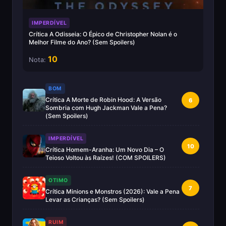
IMPERDÍVEL
Crítica A Odisseia: O Épico de Christopher Nolan é o
Melhor Filme do Ano? (Sem Spoilers)
10
Nota:
BOM
Crítica A Morte de Robin Hood: A Versão
6
Sombria com Hugh Jackman Vale a Pena?
(Sem Spoilers)
IMPERDÍVEL
10
Crítica Homem-Aranha: Um Novo Dia – O
Teioso Voltou às Raízes! (COM SPOILERS)
OTIMO
7
Crítica Minions e Monstros (2026): Vale a Pena
Levar as Crianças? (Sem Spoilers)
RUIM