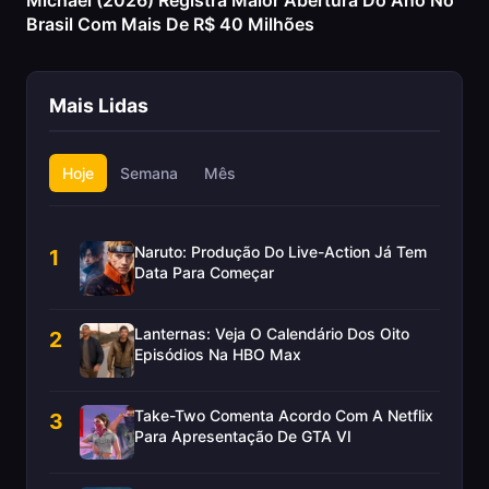
Michael (2026) Registra Maior Abertura Do Ano No
Brasil Com Mais De R$ 40 Milhões
Mais Lidas
Hoje
Semana
Mês
Naruto: Produção Do Live-Action Já Tem
1
Data Para Começar
Lanternas: Veja O Calendário Dos Oito
2
Episódios Na HBO Max
Take-Two Comenta Acordo Com A Netflix
3
Para Apresentação De GTA VI