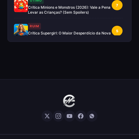
OTIMO
7
Crítica Minions e Monstros (2026): Vale a Pena
Levar as Crianças? (Sem Spoilers)
RUIM
5
Crítica Supergirl: O Maior Desperdício da Nova
Era da DC (Sem Spoilers)
IMPERDÍVEL
Crítica Mestres do Universo: A Aventura
10
Nostálgica Que o Cinema Precisava(Sem
spoilers)
EXCELENTE
8
Crítica | Spider-Noir: A Melhor Série de Heróis
do Ano?
EXCELENTE
8
Crítica O Mandaloriano e Grogu: A Aventura
Perfeita de Star Wars? — Sem Spoilers
RUIM