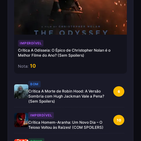
IMPERDÍVEL
Crítica A Odisseia: O Épico de Christopher Nolan é o
Melhor Filme do Ano? (Sem Spoilers)
10
Nota:
BOM
Crítica A Morte de Robin Hood: A Versão
6
Sombria com Hugh Jackman Vale a Pena?
(Sem Spoilers)
IMPERDÍVEL
10
Crítica Homem-Aranha: Um Novo Dia – O
Teioso Voltou às Raízes! (COM SPOILERS)