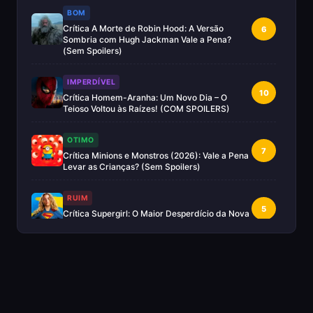
BOM
Crítica A Morte de Robin Hood: A Versão
6
Sombria com Hugh Jackman Vale a Pena?
(Sem Spoilers)
IMPERDÍVEL
10
Crítica Homem-Aranha: Um Novo Dia – O
Teioso Voltou às Raízes! (COM SPOILERS)
OTIMO
7
Crítica Minions e Monstros (2026): Vale a Pena
Levar as Crianças? (Sem Spoilers)
RUIM
5
Crítica Supergirl: O Maior Desperdício da Nova
Era da DC (Sem Spoilers)
IMPERDÍVEL
Crítica Mestres do Universo: A Aventura
10
Nostálgica Que o Cinema Precisava(Sem
spoilers)