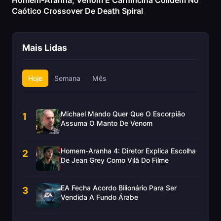
Homem-Aranha, Venom E Carnificina Colidem No
Caótico Crossover De Death Spiral
Mais Lidas
Hoje
Semana
Mês
Michael Mando Quer Que O Escorpião
1
Assuma O Manto De Venom
Homem-Aranha 4: Diretor Explica Escolha
2
De Jean Grey Como Vilã Do Filme
EA Fecha Acordo Bilionário Para Ser
3
Vendida A Fundo Árabe