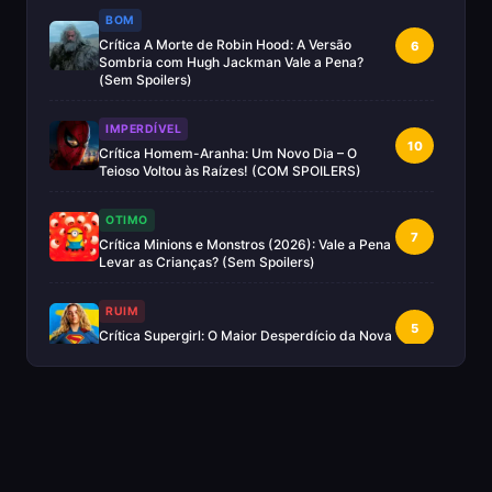
BOM
Crítica A Morte de Robin Hood: A Versão
6
Sombria com Hugh Jackman Vale a Pena?
(Sem Spoilers)
IMPERDÍVEL
10
Crítica Homem-Aranha: Um Novo Dia – O
Teioso Voltou às Raízes! (COM SPOILERS)
OTIMO
7
Crítica Minions e Monstros (2026): Vale a Pena
Levar as Crianças? (Sem Spoilers)
RUIM
5
Crítica Supergirl: O Maior Desperdício da Nova
Era da DC (Sem Spoilers)
IMPERDÍVEL
Crítica Mestres do Universo: A Aventura
10
Nostálgica Que o Cinema Precisava(Sem
spoilers)