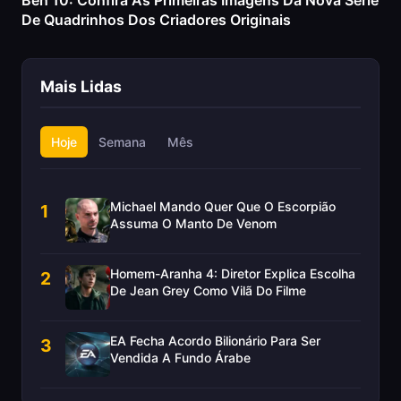
Ben 10: Confira As Primeiras Imagens Da Nova Série
De Quadrinhos Dos Criadores Originais
Mais Lidas
Hoje
Semana
Mês
Michael Mando Quer Que O Escorpião
1
Assuma O Manto De Venom
Homem-Aranha 4: Diretor Explica Escolha
2
De Jean Grey Como Vilã Do Filme
EA Fecha Acordo Bilionário Para Ser
3
Vendida A Fundo Árabe