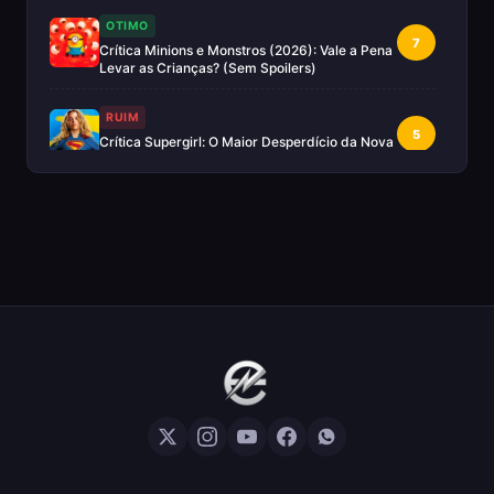
OTIMO
7
Crítica Minions e Monstros (2026): Vale a Pena
Levar as Crianças? (Sem Spoilers)
RUIM
5
Crítica Supergirl: O Maior Desperdício da Nova
Era da DC (Sem Spoilers)
IMPERDÍVEL
Crítica Mestres do Universo: A Aventura
10
Nostálgica Que o Cinema Precisava(Sem
spoilers)
EXCELENTE
8
Crítica | Spider-Noir: A Melhor Série de Heróis
do Ano?
EXCELENTE
8
Crítica O Mandaloriano e Grogu: A Aventura
Perfeita de Star Wars? — Sem Spoilers