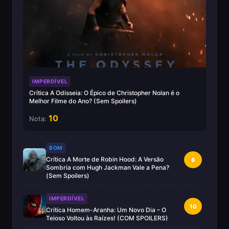
IMPERDÍVEL
Crítica A Odisseia: O Épico de Christopher Nolan é o
Melhor Filme do Ano? (Sem Spoilers)
10
Nota:
BOM
Crítica A Morte de Robin Hood: A Versão
6
Sombria com Hugh Jackman Vale a Pena?
(Sem Spoilers)
IMPERDÍVEL
10
Crítica Homem-Aranha: Um Novo Dia – O
Teioso Voltou às Raízes! (COM SPOILERS)