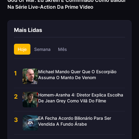
God Of War: Ed Skrein É Confirmado Como Baldur
Na Série Live-Action Da Prime Video
Mais Lidas
Hoje
Semana
Mês
Michael Mando Quer Que O Escorpião
1
Assuma O Manto De Venom
Homem-Aranha 4: Diretor Explica Escolha
2
De Jean Grey Como Vilã Do Filme
EA Fecha Acordo Bilionário Para Ser
3
Vendida A Fundo Árabe