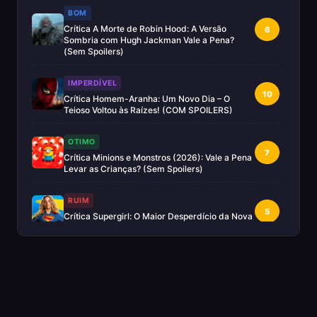
BOM
Crítica A Morte de Robin Hood: A Versão
6
Sombria com Hugh Jackman Vale a Pena?
(Sem Spoilers)
IMPERDÍVEL
10
Crítica Homem-Aranha: Um Novo Dia – O
Teioso Voltou às Raízes! (COM SPOILERS)
OTIMO
7
Crítica Minions e Monstros (2026): Vale a Pena
Levar as Crianças? (Sem Spoilers)
RUIM
5
Crítica Supergirl: O Maior Desperdício da Nova
Era da DC (Sem Spoilers)
IMPERDÍVEL
Crítica Mestres do Universo: A Aventura
10
Nostálgica Que o Cinema Precisava(Sem
spoilers)