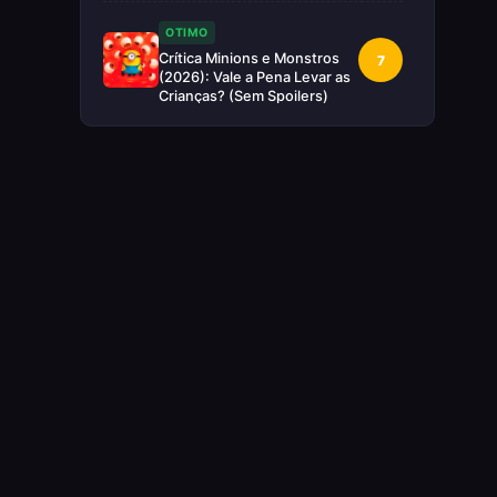
OTIMO
Crítica Minions e Monstros
7
(2026): Vale a Pena Levar as
Crianças? (Sem Spoilers)
RUIM
Crítica Supergirl: O Maior
5
Desperdício da Nova Era da
DC (Sem Spoilers)
IMPERDÍVEL
Crítica Mestres do Universo:
10
A Aventura Nostálgica Que o
Cinema Precisava(Sem
spoilers)
EXCELENTE
Crítica | Spider-Noir: A
8
Melhor Série de Heróis do
Ano?