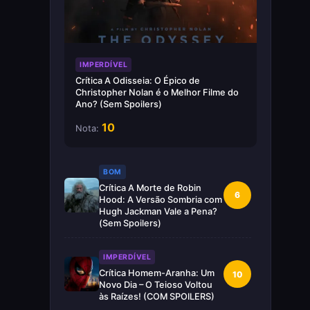
IMPERDÍVEL
Crítica A Odisseia: O Épico de
Christopher Nolan é o Melhor Filme do
Ano? (Sem Spoilers)
10
Nota:
BOM
Crítica A Morte de Robin
6
Hood: A Versão Sombria com
Hugh Jackman Vale a Pena?
(Sem Spoilers)
IMPERDÍVEL
Crítica Homem-Aranha: Um
10
Novo Dia – O Teioso Voltou
às Raízes! (COM SPOILERS)