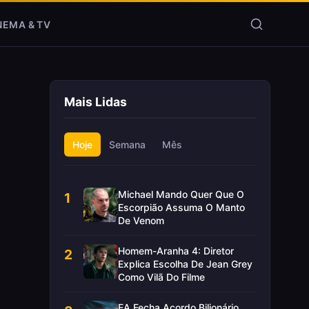
NEMA & TV
Mais Lidas
Hoje
Semana
Mês
Michael Mando Quer Que O
1
Escorpião Assuma O Manto
De Venom
Homem-Aranha 4: Diretor
2
Explica Escolha De Jean Grey
Como Vilã Do Filme
EA Fecha Acordo Bilionário