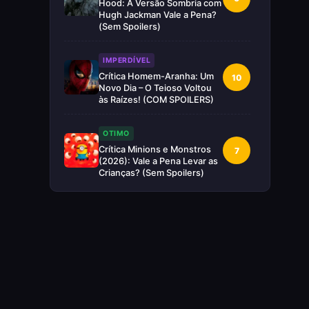
Hood: A Versão Sombria com
Hugh Jackman Vale a Pena?
(Sem Spoilers)
IMPERDÍVEL
Crítica Homem-Aranha: Um
10
Novo Dia – O Teioso Voltou
às Raízes! (COM SPOILERS)
OTIMO
Crítica Minions e Monstros
7
(2026): Vale a Pena Levar as
Crianças? (Sem Spoilers)
RUIM
Crítica Supergirl: O Maior
5
Desperdício da Nova Era da
DC (Sem Spoilers)
IMPERDÍVEL
Crítica Mestres do Universo:
10
A Aventura Nostálgica Que o