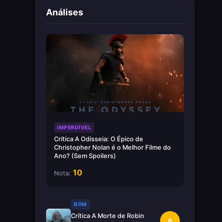
Análises
IMPERDÍVEL
Crítica A Odisseia: O Épico de
Christopher Nolan é o Melhor Filme do
Ano? (Sem Spoilers)
10
Nota:
BOM
Crítica A Morte de Robin
6