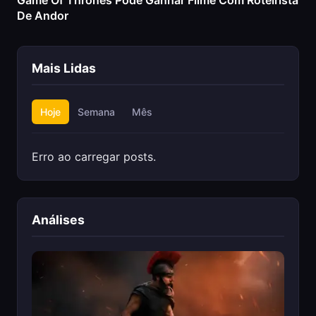
Game Of Thrones Pode Ganhar Filme Com Roteirista
De Andor
Mais Lidas
Hoje
Semana
Mês
Erro ao carregar posts.
Análises