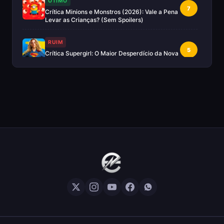
OTIMO
7
Crítica Minions e Monstros (2026): Vale a Pena
Levar as Crianças? (Sem Spoilers)
RUIM
5
Crítica Supergirl: O Maior Desperdício da Nova
Era da DC (Sem Spoilers)
IMPERDÍVEL
Crítica Mestres do Universo: A Aventura
10
Nostálgica Que o Cinema Precisava(Sem
spoilers)
EXCELENTE
8
Crítica | Spider-Noir: A Melhor Série de Heróis
do Ano?
EXCELENTE
8
Crítica O Mandaloriano e Grogu: A Aventura
Perfeita de Star Wars? — Sem Spoilers
RUIM