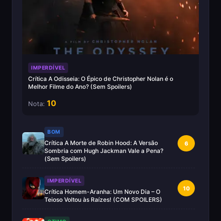
IMPERDÍVEL
Crítica A Odisseia: O Épico de Christopher Nolan é o
Melhor Filme do Ano? (Sem Spoilers)
10
Nota:
BOM
Crítica A Morte de Robin Hood: A Versão
6
Sombria com Hugh Jackman Vale a Pena?
(Sem Spoilers)
IMPERDÍVEL
10
Crítica Homem-Aranha: Um Novo Dia – O
Teioso Voltou às Raízes! (COM SPOILERS)