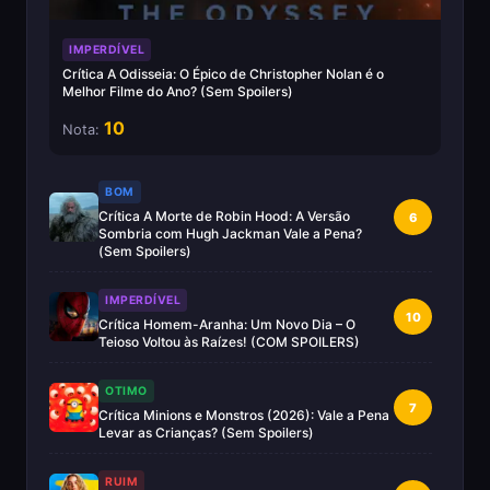
IMPERDÍVEL
Crítica A Odisseia: O Épico de Christopher Nolan é o
Melhor Filme do Ano? (Sem Spoilers)
10
Nota:
BOM
Crítica A Morte de Robin Hood: A Versão
6
Sombria com Hugh Jackman Vale a Pena?
(Sem Spoilers)
IMPERDÍVEL
10
Crítica Homem-Aranha: Um Novo Dia – O
Teioso Voltou às Raízes! (COM SPOILERS)
OTIMO
7
Crítica Minions e Monstros (2026): Vale a Pena
Levar as Crianças? (Sem Spoilers)
RUIM