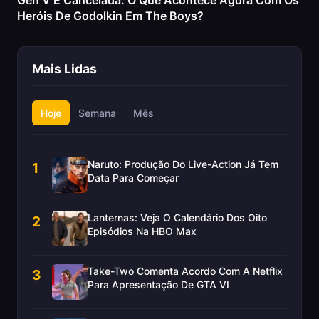
Gen V É Cancelada: O Que Acontece Agora Com Os
Heróis De Godolkin Em The Boys?
Mais Lidas
Hoje
Semana
Mês
Naruto: Produção Do Live-Action Já Tem
1
Data Para Começar
Lanternas: Veja O Calendário Dos Oito
2
Episódios Na HBO Max
Take-Two Comenta Acordo Com A Netflix
3
Para Apresentação De GTA VI