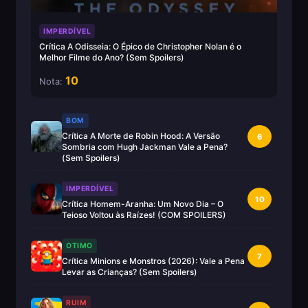
IMPERDÍVEL
Crítica A Odisseia: O Épico de Christopher Nolan é o
Melhor Filme do Ano? (Sem Spoilers)
10
Nota:
BOM
Crítica A Morte de Robin Hood: A Versão
6
Sombria com Hugh Jackman Vale a Pena?
(Sem Spoilers)
IMPERDÍVEL
10
Crítica Homem-Aranha: Um Novo Dia – O
Teioso Voltou às Raízes! (COM SPOILERS)
OTIMO
7
Crítica Minions e Monstros (2026): Vale a Pena
Levar as Crianças? (Sem Spoilers)
RUIM