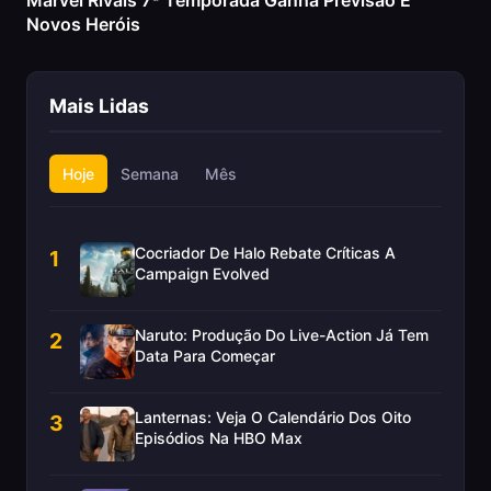
Marvel Rivals 7ª Temporada Ganha Previsão E
Novos Heróis
Mais Lidas
Hoje
Semana
Mês
Cocriador De Halo Rebate Críticas A
1
Campaign Evolved
Naruto: Produção Do Live-Action Já Tem
2
Data Para Começar
Lanternas: Veja O Calendário Dos Oito
3
Episódios Na HBO Max