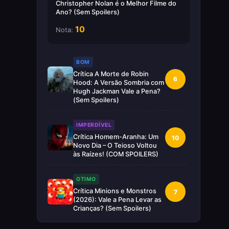
Christopher Nolan é o Melhor Filme do
Ano? (Sem Spoilers)
10
Nota:
BOM
Crítica A Morte de Robin
6
Hood: A Versão Sombria com
Hugh Jackman Vale a Pena?
(Sem Spoilers)
IMPERDÍVEL
Crítica Homem-Aranha: Um
10
Novo Dia – O Teioso Voltou
às Raízes! (COM SPOILERS)
OTIMO
Crítica Minions e Monstros
7
(2026): Vale a Pena Levar as
Crianças? (Sem Spoilers)