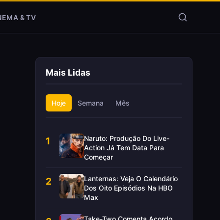
NEMA & TV
Mais Lidas
Hoje
Semana
Mês
Naruto: Produção Do Live-
1
Action Já Tem Data Para
Começar
Lanternas: Veja O Calendário
2
Dos Oito Episódios Na HBO
Max
Take-Two Comenta Acordo