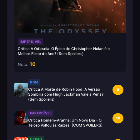
IMPERDÍVEL
Crítica A Odisseia: O Épico de Christopher Nolan é o
Melhor Filme do Ano? (Sem Spoilers)
10
Nota:
BOM
Crítica A Morte de Robin Hood: A Versão
6
Sombria com Hugh Jackman Vale a Pena?
(Sem Spoilers)
IMPERDÍVEL
10
Crítica Homem-Aranha: Um Novo Dia – O
Teioso Voltou às Raízes! (COM SPOILERS)
OTIMO