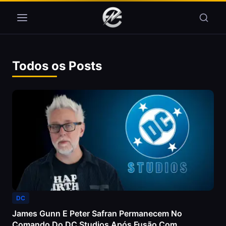
Pular para o conteúdo
Todos os Posts
DC
James Gunn E Peter Safran Permanecem No
Comando Do DC Studios Após Fusão Com