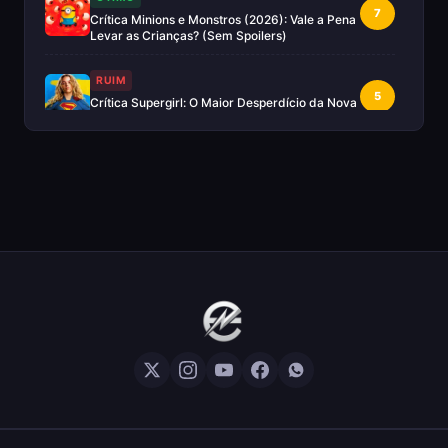
7
Crítica Minions e Monstros (2026): Vale a Pena
Levar as Crianças? (Sem Spoilers)
RUIM
5
Crítica Supergirl: O Maior Desperdício da Nova
Era da DC (Sem Spoilers)
IMPERDÍVEL
Crítica Mestres do Universo: A Aventura
10
Nostálgica Que o Cinema Precisava(Sem
spoilers)
EXCELENTE
8
Crítica | Spider-Noir: A Melhor Série de Heróis
do Ano?
EXCELENTE
8
Crítica O Mandaloriano e Grogu: A Aventura
Perfeita de Star Wars? — Sem Spoilers
RUIM