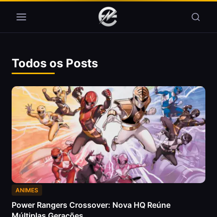
Pular para o conteúdo
Todos os Posts
ANIMES
Power Rangers Crossover: Nova HQ Reúne
Múltiplas Gerações