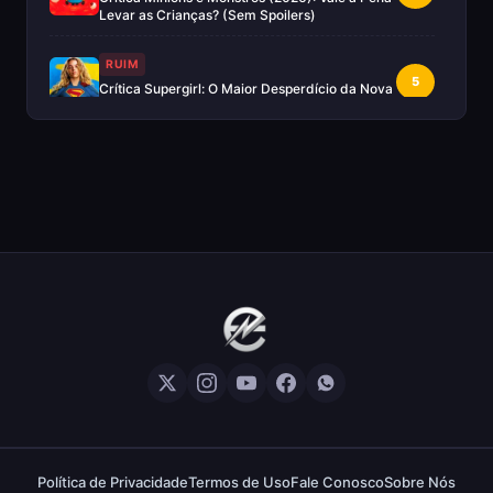
Levar as Crianças? (Sem Spoilers)
RUIM
5
Crítica Supergirl: O Maior Desperdício da Nova
Era da DC (Sem Spoilers)
IMPERDÍVEL
Crítica Mestres do Universo: A Aventura
10
Nostálgica Que o Cinema Precisava(Sem
spoilers)
EXCELENTE
8
Crítica | Spider-Noir: A Melhor Série de Heróis
do Ano?
EXCELENTE
8
Crítica O Mandaloriano e Grogu: A Aventura
Perfeita de Star Wars? — Sem Spoilers
RUIM
Crítica The Boys (Final da Série): A Pá de Cal
5
Política de Privacidade
Termos de Uso
Fale Conosco
Sobre Nós
em Uma 5ª Temporada Desastrosa (COM