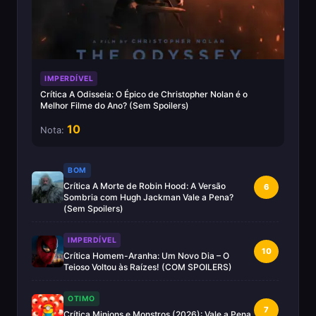
IMPERDÍVEL
Crítica A Odisseia: O Épico de Christopher Nolan é o
Melhor Filme do Ano? (Sem Spoilers)
10
Nota:
BOM
Crítica A Morte de Robin Hood: A Versão
6
Sombria com Hugh Jackman Vale a Pena?
(Sem Spoilers)
IMPERDÍVEL
10
Crítica Homem-Aranha: Um Novo Dia – O
Teioso Voltou às Raízes! (COM SPOILERS)
OTIMO
7
Crítica Minions e Monstros (2026): Vale a Pena