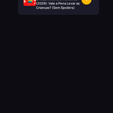
(2026): Vale a Pena Levar as
Crianças? (Sem Spoilers)
RUIM
Crítica Supergirl: O Maior
5
Desperdício da Nova Era da
DC (Sem Spoilers)
IMPERDÍVEL
Crítica Mestres do Universo:
10
A Aventura Nostálgica Que o
Cinema Precisava(Sem
spoilers)
EXCELENTE
Crítica | Spider-Noir: A
8
Melhor Série de Heróis do
Ano?
EXCELENTE
Crítica O Mandaloriano e
8