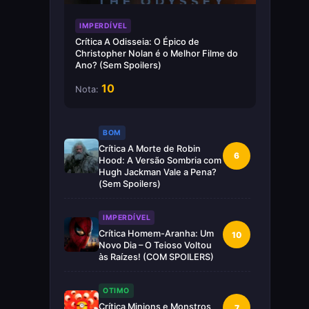
IMPERDÍVEL
Crítica A Odisseia: O Épico de
Christopher Nolan é o Melhor Filme do
Ano? (Sem Spoilers)
10
Nota:
BOM
Crítica A Morte de Robin
6
Hood: A Versão Sombria com
Hugh Jackman Vale a Pena?
(Sem Spoilers)
IMPERDÍVEL
Crítica Homem-Aranha: Um
10
Novo Dia – O Teioso Voltou
às Raízes! (COM SPOILERS)
OTIMO
Crítica Minions e Monstros
7