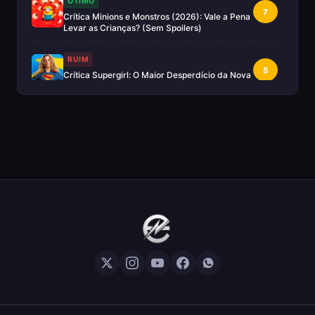
OTIMO
7
Crítica Minions e Monstros (2026): Vale a Pena
Levar as Crianças? (Sem Spoilers)
RUIM
5
Crítica Supergirl: O Maior Desperdício da Nova
Era da DC (Sem Spoilers)
IMPERDÍVEL
Crítica Mestres do Universo: A Aventura
10
Nostálgica Que o Cinema Precisava(Sem
spoilers)
EXCELENTE
8
Crítica | Spider-Noir: A Melhor Série de Heróis
do Ano?
EXCELENTE
8
Crítica O Mandaloriano e Grogu: A Aventura
Perfeita de Star Wars? — Sem Spoilers
RUIM