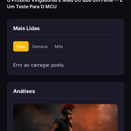
O Próximo Vingadores É Mais Do Que Um Filme — É
Um Teste Para O MCU
Mais Lidas
Hoje
Semana
Mês
Erro ao carregar posts.
Análises