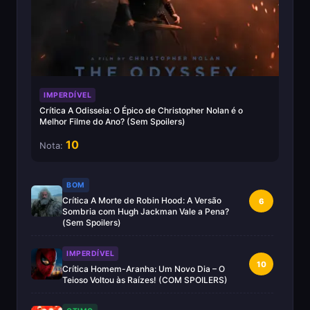
IMPERDÍVEL
Crítica A Odisseia: O Épico de Christopher Nolan é o
Melhor Filme do Ano? (Sem Spoilers)
10
Nota:
BOM
Crítica A Morte de Robin Hood: A Versão
6
Sombria com Hugh Jackman Vale a Pena?
(Sem Spoilers)
IMPERDÍVEL
10
Crítica Homem-Aranha: Um Novo Dia – O
Teioso Voltou às Raízes! (COM SPOILERS)