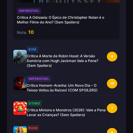
IMPERDÍVEL
Crítica A Odisseia: O Épico de Christopher Nolan é o
Melhor Filme do Ano? (Sem Spoilers)
10
Nota:
BOM
Crítica A Morte de Robin Hood: A Versão
6
Sombria com Hugh Jackman Vale a Pena?
(Sem Spoilers)
IMPERDÍVEL
10
Crítica Homem-Aranha: Um Novo Dia – O
Teioso Voltou às Raízes! (COM SPOILERS)
OTIMO
7
Crítica Minions e Monstros (2026): Vale a Pena
Levar as Crianças? (Sem Spoilers)
RUIM
5