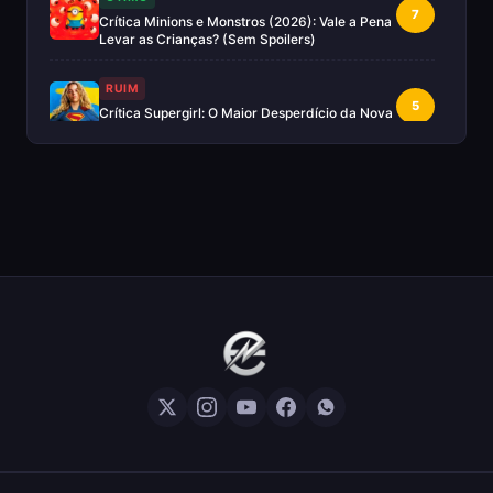
7
Crítica Minions e Monstros (2026): Vale a Pena
Levar as Crianças? (Sem Spoilers)
RUIM
5
Crítica Supergirl: O Maior Desperdício da Nova
Era da DC (Sem Spoilers)
IMPERDÍVEL
Crítica Mestres do Universo: A Aventura
10
Nostálgica Que o Cinema Precisava(Sem
spoilers)
EXCELENTE
8
Crítica | Spider-Noir: A Melhor Série de Heróis
do Ano?
EXCELENTE
8
Crítica O Mandaloriano e Grogu: A Aventura
Perfeita de Star Wars? — Sem Spoilers
RUIM