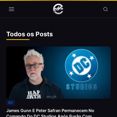
Pular para o conteúdo
Todos os Posts
DC
James Gunn E Peter Safran Permanecem No
Comando Do DC Studios Após Fusão Com