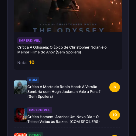
IMPERDÍVEL
Crítica A Odisseia: O Épico de Christopher Nolan é o
Melhor Filme do Ano? (Sem Spoilers)
10
Nota:
BOM
Crítica A Morte de Robin Hood: A Versão
6
Sombria com Hugh Jackman Vale a Pena?
(Sem Spoilers)
IMPERDÍVEL
10
Crítica Homem-Aranha: Um Novo Dia – O
Teioso Voltou às Raízes! (COM SPOILERS)
OTIMO