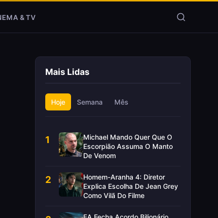
NEMA & TV
Mais Lidas
Hoje
Semana
Mês
Michael Mando Quer Que O
1
Escorpião Assuma O Manto
De Venom
Homem-Aranha 4: Diretor
2
Explica Escolha De Jean Grey
Como Vilã Do Filme
EA Fecha Acordo Bilionário