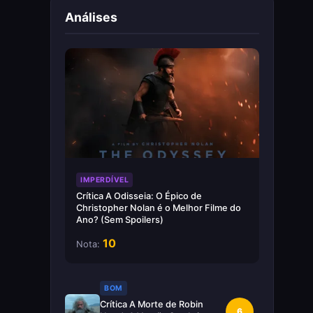
Análises
IMPERDÍVEL
Crítica A Odisseia: O Épico de
Christopher Nolan é o Melhor Filme do
Ano? (Sem Spoilers)
10
Nota:
BOM
Crítica A Morte de Robin
6