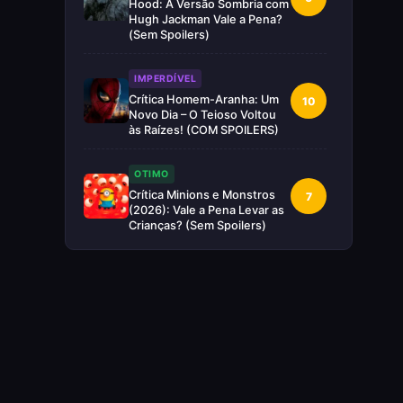
Hood: A Versão Sombria com
Hugh Jackman Vale a Pena?
(Sem Spoilers)
IMPERDÍVEL
Crítica Homem-Aranha: Um
10
Novo Dia – O Teioso Voltou
às Raízes! (COM SPOILERS)
OTIMO
Crítica Minions e Monstros
7
(2026): Vale a Pena Levar as
Crianças? (Sem Spoilers)
RUIM
Crítica Supergirl: O Maior
5
Desperdício da Nova Era da
DC (Sem Spoilers)
IMPERDÍVEL
Crítica Mestres do Universo:
10
A Aventura Nostálgica Que o